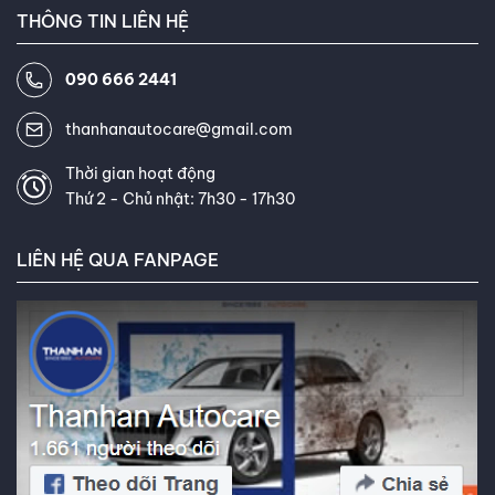
THÔNG TIN LIÊN HỆ
những kiến thức và công nghệ
mới nhất trong ngành. Khách
090 666 2441
hàng thường xuyên khen ngợi khả
năng giải thích thông tin phức
thanhanautocare@gmail.com
tạp về lốp xe một cách dễ hiểu
và khả năng tư vấn tận tâm của
Thời gian hoạt động
Thứ 2 - Chủ nhật: 7h30 - 17h30
tôi. Mục tiêu của tôi là giúp bạn
tìm được loại lốp hoàn hảo, đáp
LIÊN HỆ QUA FANPAGE
ứng chính xác nhu cầu và ngân
sách của bạn. Kết nối với tôi trên
Facebook
,
TikTok
,
Youtube
,