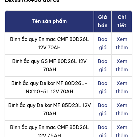
Giá
Chi
Tên sản phẩm
bán
tiết
Bình ắc quy Enimac CMF 80D26L
Báo
Xem
12V 70AH
giá
thêm
Bình ắc quy GS MF 80D26L 12V
Báo
Xem
70AH
giá
thêm
Bình ắc quy Delkor MF 80D26L-
Báo
Xem
NX110-5L 12V 70AH
giá
thêm
Bình ắc quy Delkor MF 85D23L 12V
Báo
Xem
70AH
giá
thêm
Bình ắc quy Enimac CMF 85D26L
Báo
Xem
12V 75AH
giá
thêm