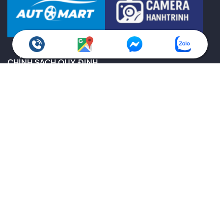
CHÍNH SÁCH QUY ĐỊNH
Chính sách bảo hành
Giao hàng toàn quốc
Chính sách kiểm hàng
Chính sách hoàn trả
Thông tin về vận chuyển và giao nhận
Thông tin về các phương thức thanh toán
Ưu đãi dành cho doanh nghiệp
THEO DÕI THANH AN QUA