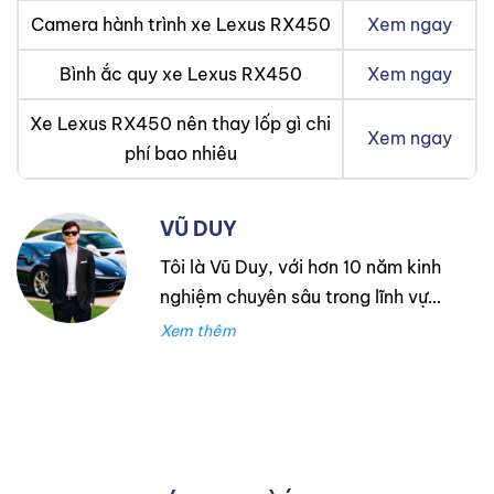
Camera hành trình xe Lexus RX450
Xem ngay
Bình ắc quy xe Lexus RX450
Xem ngay
Xe Lexus RX450 nên thay lốp gì chi
Xem ngay
phí bao nhiêu
VŨ DUY
Tôi là Vũ Duy, với hơn 10 năm kinh
nghiệm chuyên sâu trong lĩnh vực
lốp xe. Trong suốt thời gian đó,
tôi đã làm việc tại Thanh An
Autocare với tư cách là kỹ thuật
viên lốp xe, chuyên lắp ráp và
cân bằng lốp hiệu suất cao.
Trước đó, tôi đã tích lũy kinh