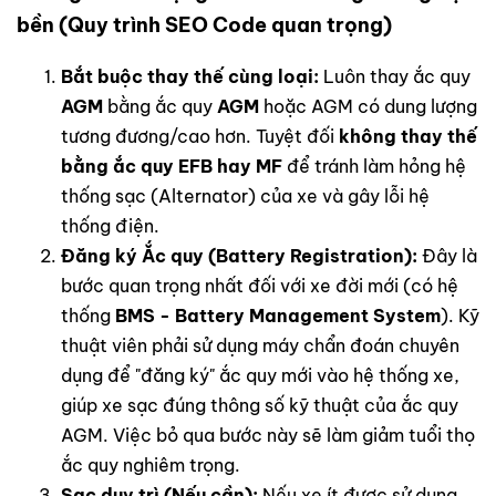
bền (Quy trình SEO Code quan trọng)
Bắt buộc thay thế cùng loại:
Luôn thay ắc quy
AGM
bằng ắc quy
AGM
hoặc AGM có dung lượng
tương đương/cao hơn. Tuyệt đối
không thay thế
bằng ắc quy EFB hay MF
để tránh làm hỏng hệ
thống sạc (Alternator) của xe và gây lỗi hệ
thống điện.
Đăng ký Ắc quy (Battery Registration):
Đây là
bước quan trọng nhất đối với xe đời mới (có hệ
thống
BMS - Battery Management System
). Kỹ
thuật viên phải sử dụng máy chẩn đoán chuyên
dụng để "đăng ký" ắc quy mới vào hệ thống xe,
giúp xe sạc đúng thông số kỹ thuật của ắc quy
AGM. Việc bỏ qua bước này sẽ làm giảm tuổi thọ
ắc quy nghiêm trọng.
Sạc duy trì (Nếu cần):
Nếu xe ít được sử dụng,