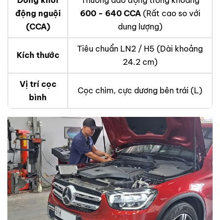
Dòng khởi
Thường dao động trong khoảng
động nguội
600 - 640 CCA
(Rất cao so với
(CCA)
dung lượng)
Tiêu chuẩn LN2 / H5 (Dài khoảng
Kích thước
24.2 cm)
Vị trí cọc
Cọc chìm, cực dương bên trái (L)
bình