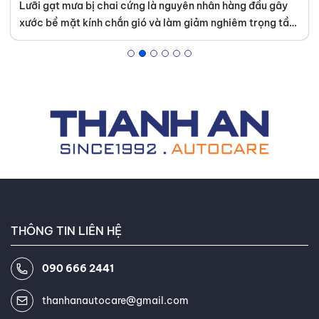
Lưỡi gạt mưa bị chai cứng là nguyên nhân hàng đầu gây
xước bề mặt kính chắn gió và làm giảm nghiêm trọng tầm
nhìn khi di chuyển trong thời tiết xấu. Tình trạng này diễn
ra âm thầm nhưng để lại hậu quả lớn nếu chủ xe không
kiểm tra định kỳ. Để đảm bảo an toàn và tiết kiệm chi phí
thay kính lái về sau, Thanh An Autocare sẽ hướng dẫn bạn
cách xác định độ lão hóa của cao su và phương án xử lý
hiệu quả nhất.
THÔNG TIN LIÊN HỆ
090 666 2441
thanhanautocare@gmail.com