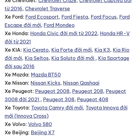
Xe Chevrolet:
Chevrolet Cruze
,
Chevrolet Captiva đời
từ 2016
,
Chevrolet Traverse
Xe Ford:
Ford Ecosport
,
Ford Fiesta
,
Ford Focus
,
Ford
Escape đời mới
,
Ford Mondeo
Xe Honda:
Honda Civic đời mới từ 2022
,
Honda HR-V
đời từ 2021
Xe KIA:
Kia Cerato
,
Kia Forte đời mới
,
Kia K3
,
Kia Rio
đời mới
,
Kia Seltos
,
Kia Soluto đời mới
,
Kia Sportage
đời sau 2016
Xe Mazda:
Mazda BT50
Xe Nissan:
Nissan Kicks
,
Nissan Qashqai
Xe Peugeot:
Peugeot 2008
,
Peugeot 208
,
Peugeot
3008 đời 2021
,
Peugeot 308
,
Peugeot 408
Xe Toyota:
Toyota Camry đời mới
,
Toyota Innova đời
mới (Innova Cross)
Xe Volvo:
Volvo S80
Xe Beijing:
Beijing X7