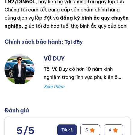
LN2/DIN60L
, hãy liên hệ với chúng tôi ngay lập tức.
Chúng tôi cam kết cung cấp sản phẩm chính hãng
cùng dịch vụ lắp đặt và
đăng ký bình ắc quy chuyên
nghiệp
, giúp tối đa hóa tuổi thọ bình ắc quy của bạn!
Chính sách bảo hành:
Tại đây
VŨ DUY
Tôi Vũ Duy có hơn 10 năm kinh
nghiệm trong lĩnh vực phụ kiện ô
tô. Tôi là một người thực sự đam
mê mãnh liệt với nghề tư vấn lựa
chọn phụ tùng và phụ kiện cho xe
ô tô. Với mong muốn đem lại lựa
Đánh giá
chọn tốt nhất và phù hợp với
khách hàng.
Facebook
,
TikTok
,
5/5
Tất cả
5
4
Youtube
,