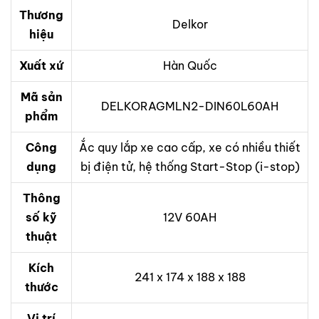
Thương
Delkor
hiệu
Xuất xứ
Hàn Quốc
Mã sản
DELKORAGMLN2-DIN60L60AH
phẩm
Công
Ắc quy lắp xe cao cấp, xe có nhiều thiết
dụng
bị điện tử, hệ thống Start-Stop (i-stop)
Thông
số kỹ
12V 60AH
thuật
Kích
241 x 174 x 188 x 188
thước
Vị trí