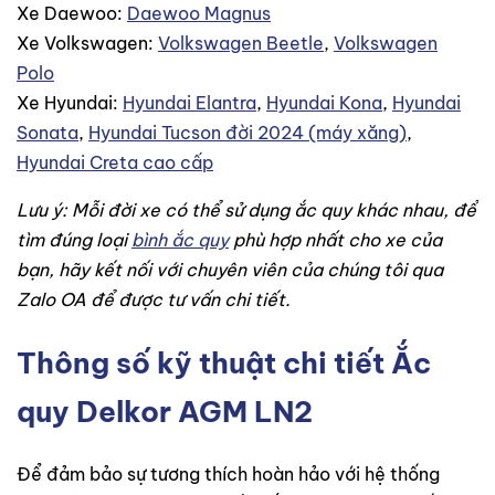
Xe Daewoo:
Daewoo Magnus
Xe Volkswagen:
Volkswagen Beetle
,
Volkswagen
Polo
Xe Hyundai:
Hyundai Elantra
,
Hyundai Kona
,
Hyundai
Sonata
,
Hyundai Tucson đời 2024 (máy xăng)
,
Hyundai Creta cao cấp
Lưu ý: Mỗi đời xe có thể sử dụng ắc quy khác nhau, để
tìm đúng loại
bình ắc quy
phù hợp nhất cho xe của
bạn, hãy kết nối với chuyên viên của chúng tôi qua
Zalo OA để được tư vấn chi tiết.
Thông số kỹ thuật chi tiết Ắc
quy Delkor AGM LN2
Để đảm bảo sự tương thích hoàn hảo với hệ thống