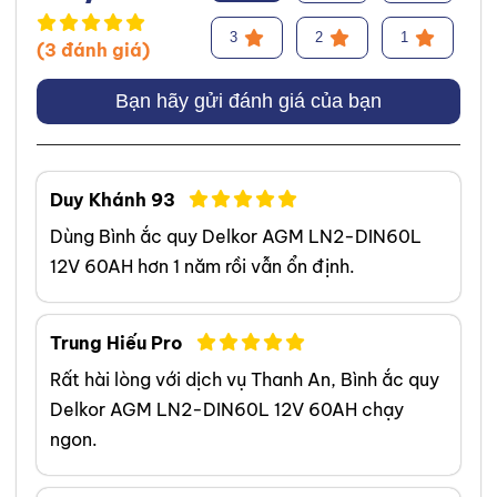
3
2
1
(3 đánh giá)
Bạn hãy gửi đánh giá của bạn
Duy Khánh 93
Dùng Bình ắc quy Delkor AGM LN2-DIN60L
12V 60AH hơn 1 năm rồi vẫn ổn định.
Trung Hiếu Pro
Rất hài lòng với dịch vụ Thanh An, Bình ắc quy
Delkor AGM LN2-DIN60L 12V 60AH chạy
ngon.