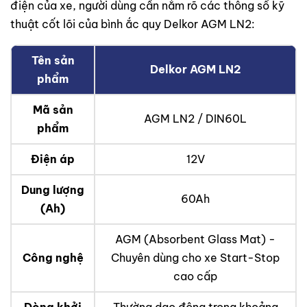
điện của xe, người dùng cần nắm rõ các thông số kỹ
thuật cốt lõi của bình ắc quy Delkor AGM LN2:
Tên sản
Delkor AGM LN2
phẩm
Mã sản
AGM LN2 / DIN60L
phẩm
Điện áp
12V
Dung lượng
60Ah
(Ah)
AGM (Absorbent Glass Mat) -
Công nghệ
Chuyên dùng cho xe Start-Stop
cao cấp