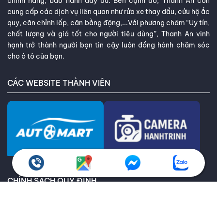
chính hãng, bảo hành đầy đủ. Bên cạnh đó, Thanh An còn
cung cấp các dịch vụ liên quan như rửa xe thay dầu, cứu hộ ắc
quy, căn chỉnh lốp, cân bằng động,...Với phương châm “Uy tín,
chất lượng và giá tốt cho người tiêu dùng”, Thanh An vinh
hạnh trở thành người bạn tin cậy luôn đồng hành chăm sóc
cho ô tô của bạn.
CÁC WEBSITE THÀNH VIÊN
CHÍNH SÁCH QUY ĐỊNH
Chính sách bảo hành