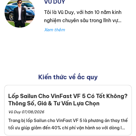
VŨ DUY
Tôi là Vũ Duy, với hơn 10 năm kinh
nghiệm chuyên sâu trong lĩnh vực
lốp xe. Trong suốt thời gian đó,
tôi đã làm việc tại Thanh An
Autocare với tư cách là kỹ thuật
viên lốp xe, chuyên lắp ráp và
cân bằng lốp hiệu suất cao.
Trước đó, tôi đã tích lũy kinh
Kiến thức về ắc quy
nghiệm tại hãng Mercedes với vai
trò kỹ sư Công Nghệ Ô Tô. Tôi tự
hào đã tư vấn thành công cho
Lốp Sailun Cho VinFast VF 5 Có Tốt Không?
hơn 3000+ khách hàng, giúp họ
Thông Số, Giá & Tư Vấn Lựa Chọn
lựa chọn được loại lốp phù hợp,
Vũ Duy 07/08/2026
từ đó cải thiện hiệu suất và an
Trang bị lốp Sailun cho VinFast VF 5 là phương án thay thế
toàn khi vận hành xe. Chuyên
tối ưu giúp giảm đến 40% chi phí vận hành so với dòng lốp
môn của tôi tập trung vào việc
nguyên bản. Với thông số tiêu chuẩn 205/55R17 và chỉ số