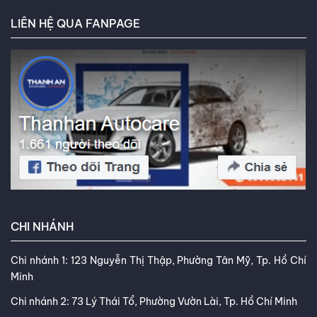
tìm được loại lốp hoàn hảo, đáp
LIÊN HỆ QUA FANPAGE
ứng chính xác nhu cầu và ngân
sách của bạn. Kết nối với tôi trên
Facebook
,
TikTok
,
Youtube
,
CHI NHÁNH
Chi nhánh 1: 123 Nguyễn Thị Thập, Phường Tân Mỹ, Tp. Hồ Chí
Minh
Chi nhánh 2: 73 Lý Thái Tổ, Phường Vườn Lài, Tp. Hồ Chí Minh