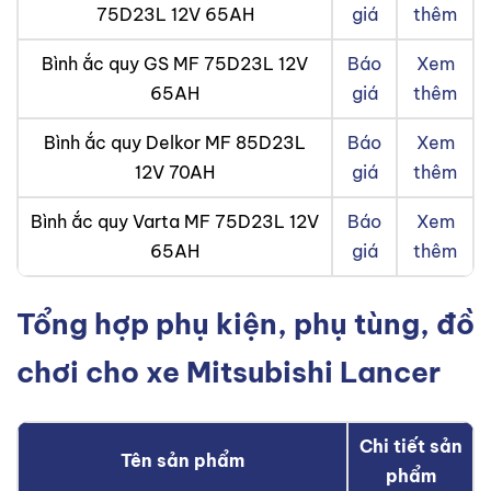
75D23L 12V 65AH
giá
thêm
Bình ắc quy GS MF 75D23L 12V
Báo
Xem
65AH
giá
thêm
Bình ắc quy Delkor MF 85D23L
Báo
Xem
12V 70AH
giá
thêm
Bình ắc quy Varta MF 75D23L 12V
Báo
Xem
65AH
giá
thêm
Tổng hợp phụ kiện, phụ tùng, đồ
chơi cho xe Mitsubishi Lancer
Chi tiết sản
Tên sản phẩm
phẩm