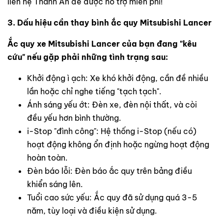
liên hệ Thanh An để được hỗ trợ miễn phí!
3. Dấu hiệu cần thay bình ắc quy Mitsubishi Lancer
Ắc quy xe Mitsubishi Lancer của bạn đang "kêu
cứu" nếu gặp phải những tình trạng sau:
Khởi động ì ạch: Xe khó khởi động, cần đề nhiều
lần hoặc chỉ nghe tiếng "tạch tạch".
Ánh sáng yếu ớt: Đèn xe, đèn nội thất, và còi
đều yếu hơn bình thường.
i-Stop "đình công": Hệ thống i-Stop (nếu có)
hoạt động không ổn định hoặc ngừng hoạt động
hoàn toàn.
Đèn báo lỗi: Đèn báo ắc quy trên bảng điều
khiển sáng lên.
Tuổi cao sức yếu: Ắc quy đã sử dụng quá 3-5
năm, tùy loại và điều kiện sử dụng.