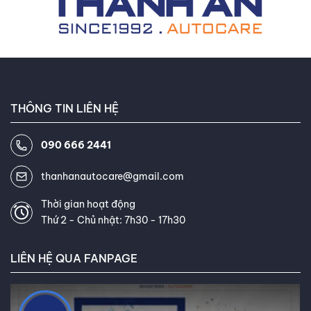
suất tối ưu cho từng điều kiện lái
xe và loại xe cụ thể. Tôi là một
chuyên gia ô tô được chứng nhận
và là thành viên của Hiệp hội Lốp
xe ô tô Việt Nam, luôn cập nhật
THÔNG TIN LIÊN HỆ
những kiến thức và công nghệ
mới nhất trong ngành. Khách
090 666 2441
hàng thường xuyên khen ngợi khả
năng giải thích thông tin phức
thanhanautocare@gmail.com
tạp về lốp xe một cách dễ hiểu
và khả năng tư vấn tận tâm của
Thời gian hoạt động
Thứ 2 - Chủ nhật: 7h30 - 17h30
tôi. Mục tiêu của tôi là giúp bạn
tìm được loại lốp hoàn hảo, đáp
LIÊN HỆ QUA FANPAGE
ứng chính xác nhu cầu và ngân
sách của bạn. Kết nối với tôi trên
Facebook
,
TikTok
,
Youtube
,