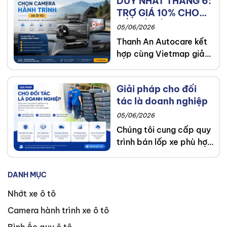
DUY NHẤT THÁNG 6:
vấn sau đây để nhận
TRỢ GIÁ 10% CHO
được câu trả lời chính
TẤT CẢ DÒNG
xác!
05/06/2026
CAMERA VIETMAP
Thanh An Autocare kết
hợp cùng Vietmap giảm
giá 10% camera hành
trình Vietmap và quay
Giải pháp cho đối
số trúng thưởng SH
tác là doanh nghiệp
Mode, iPhone 17
05/06/2026
Chúng tôi cung cấp quy
trình bán lốp xe phù hợp
cho doanh nghiệp từ tư
vấn, báo giá, xuất hóa
DANH MỤC
đơn đến lắp đặt và theo
dõi bảo dưỡng giúp
Nhớt xe ô tô
doanh nghiệp xử lý
Camera hành trình xe ô tô
nhanh và đúng quy
trình.